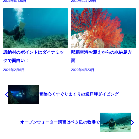
2021年8月30日
2020年12月29日
恩納村のポイントはダイナミッ
那覇空港お迎えからの水納島方
クで面白い！
面
2021年2月6日
2022年4月23日
冒険心くすぐりまくりの辺戸岬ダイビング
オープンウォーター講習はベタ凪の牧港で