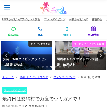
PADI ダイビングライセンス講習
ファンダイビング
体験ダイビング
各種料金
公式LINE
TEL
Mobile
WEB予約
ダイビングライセンス講習
ダイビングライセンス講習
関西ギャルズのアドバンス講
沖縄 恩納村の人気ダイビングス
習 in恩納村
ポットでアドバンス講習
2020年5月4日
2020年5月9日
ホーム
沖縄 ダイビングブログ
ファンダイビング
最終日は恩納村で
万座でウミガメで！
ファンダイビング
最終日は恩納村で万座でウミガメで！
2022年4月25日
2022年4月27日