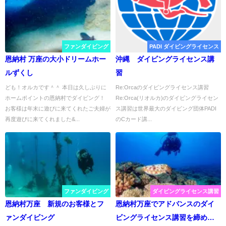
ファンダイビング
PADI ダイビングライセンス
恩納村 万座の大小ドリームホー
沖縄 ダイビングライセンス講
ルずくし
習
ども！オルカです＾＾ 本日は久しぶりに
Re:Orcaのダイビングライセンス講習
ホームポイントの恩納村でダイビング！
Re:Orca(リオルカ)のダイビングライセン
お客様は年末に遊びに来てくれたご夫婦が
ス講習は世界最大のダイビング団体PADI
再度遊びに来てくれました&...
のCカード講...
ファンダイビング
ダイビングライセンス講習
恩納村万座 新規のお客様とフ
恩納村万座でアドバンスのダイ
ァンダイビング
ビングライセンス講習を締め