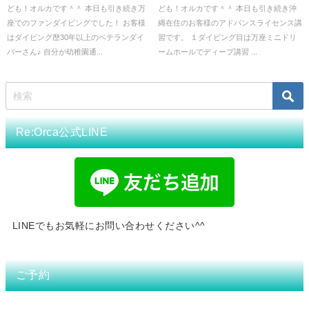
る！
ども！オルカです＾＾ 本日も引き続き万
ども！オルカです＾＾ 本日も引き続き沖
座でのファンダイビングでした！ お客様
縄在住のお客様のアドバンスライセンス講
はダイビング歴30年以上のベテランダイ
習です。 １ダイビング目は万座ミニドリ
バーさん♪ 自分が幼稚園通...
ームホールでディープ講習 ...
Re:Orca公式LINE
LINEでもお気軽にお問い合わせください^^
ご予約