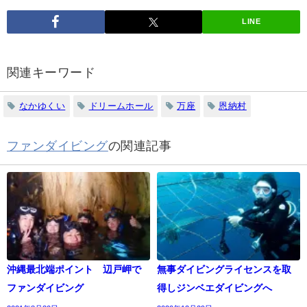
LINE
関連キーワード
なかゆくい
ドリームホール
万座
恩納村
ファンダイビング
の関連記事
沖縄最北端ポイント 辺戸岬で
無事ダイビングライセンスを取
ファンダイビング
得しジンベエダイビングへ