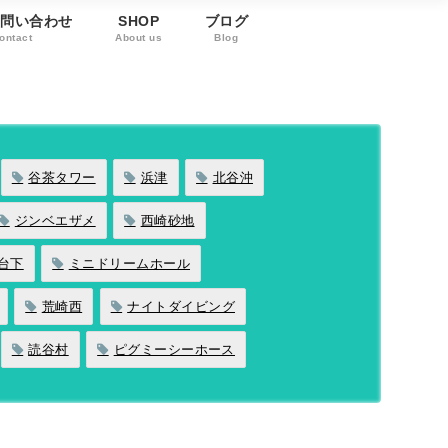
お問い合わせ
SHOP
ブログ
ontact
About us
Blog
谷茶タワー
浜津
北谷沖
ジンベエザメ
西崎砂地
台下
ミニドリームホール
荒崎西
ナイトダイビング
読谷村
ピグミーシーホース