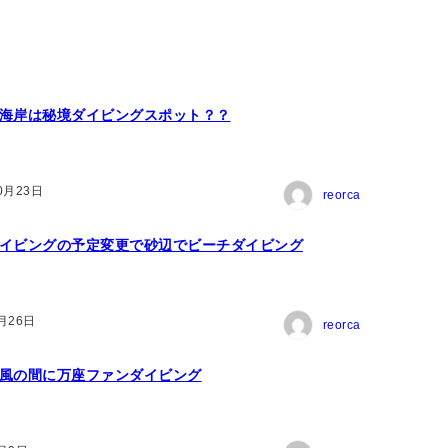
海岸は秘境ダイビングスポット？？
0月23日
reorca
イビングの予定変更で砂辺でビーチダイビング
月26日
reorca
風の間に万座ファンダイビング