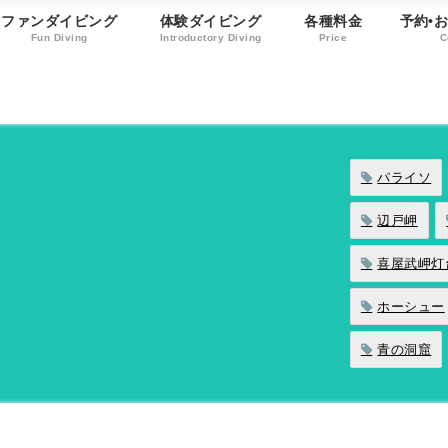
ファンダイビング
体験ダイビング
各種料金
予約•
Fun Diving
Introductory Diving
Price
C
パライソ
辺戸岬
喜屋武岬灯
ホーシュー
青の洞窟