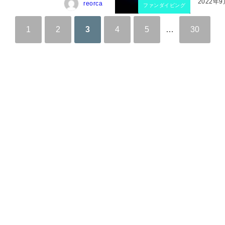
2022年
reorca
ファンダイビング
1
2
3
4
5
…
30