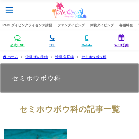
PADI ダイビングライセンス講習
ファンダイビング
体験ダイビング
各種料金
公式LINE
TEL
Mobile
WEB予約
ホーム
沖縄 海の生物
沖縄 魚図鑑
セミホウボウ科
セミホウボウ科
セミホウボウ科の記事一覧