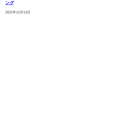
ング
2021年12月12日