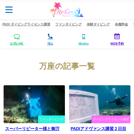
PADI ダイビングライセンス講習
ファンダイビング
体験ダイビング
各種料金
公式LINE
TEL
Mobile
WEB予約
万座の記事一覧
ファンダイビング
ダイビングライセンス講習
スーパーリピーター様と御万
PADIアドヴァンス講習２日目