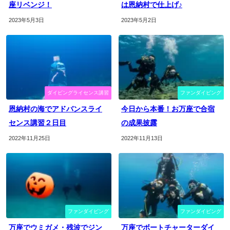
座リベンジ！
は恩納村で仕上げ♪
2023年5月3日
2023年5月2日
ダイビングライセンス講習
ファンダイビング
恩納村の海でアドバンスライ
今日から本番！お万座で合宿
センス講習２日目
の成果披露
2022年11月25日
2022年11月13日
ファンダイビング
ファンダイビング
万座でウミガメ・残波でジン
万座でボートチャーターダイ