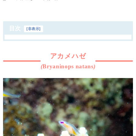
目次
[
非表示
]
アカメハゼ
(
Bryaninops
natans
)