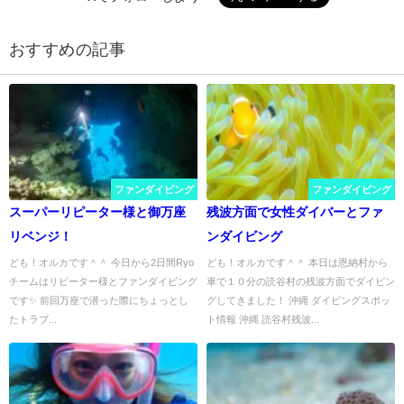
おすすめの記事
ファンダイビング
ファンダイビング
スーパーリピーター様と御万座
残波方面で女性ダイバーとファ
リベンジ！
ンダイビング
ども！オルカです＾＾ 今日から2日間Ryo
ども！オルカです＾＾ 本日は恩納村から
チームはリピーター様とファンダイビング
車で１０分の読谷村の残波方面でダイビン
です✨ 前回万座で潜った際にちょっとし
グしてきました！ 沖縄 ダイビングスポッ
たトラブ...
ト情報 沖縄 読谷村残波...