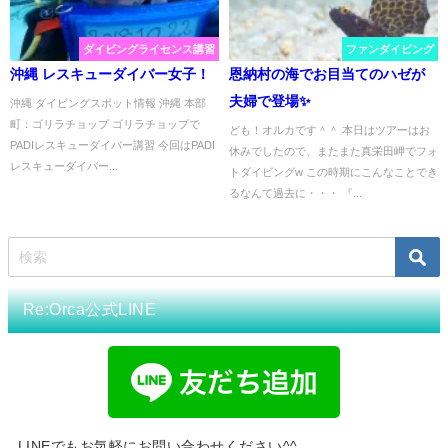
ダイビングライセンス講習
ファンダイビング
沖縄 レスキューダイバー女子！
恩納村の海でお目当てのハゼが
夫婦で登場✨
沖縄 ダイビングスポット情報 沖縄 本部
町：ゴリラチョップ ゴリラチョップで
ども！オルカです＾＾ 本日はツアーはお
PADIレスキューダイバー講習 今回はPADI
休みでしたので、またまた真栄田岬でフォ
レスキューダイバー...
トダイビングw この時期にこんなことでき
るなんて過去に・・・ 『...
Re:Orca公式LINE
LINEでもお気軽にお問い合わせください^^