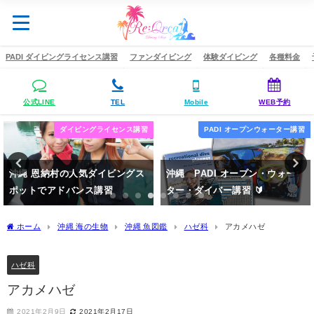
PADI ダイビングライセンス講習
ファンダイビング
体験ダイビング
各種料金
公式LINE
TEL
Mobile
WEB予約
講習
PADI オープンウォーター講習
ダイビングライセンス
ス
沖縄 PADI オープン・ウォー
関西ギャルズのアドバンス講
ター・ダイバー講習 🔰
習 in恩納村
2020年4月15日
2020年5月4日
ホーム
沖縄 海の生物
沖縄 魚図鑑
ハゼ科
アカメハゼ
ハゼ科
アカメハゼ
2021年2月9日
2021年2月17日