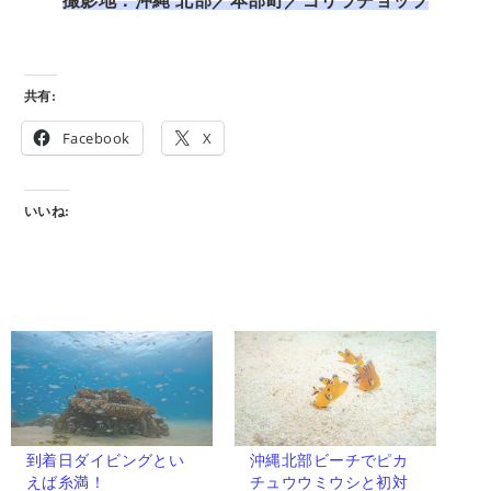
撮影地：沖縄 北部／本部町／ゴリラチョップ
共有:
Facebook
X
いいね:
到着日ダイビングとい
沖縄北部ビーチでピカ
えば糸満！
チュウウミウシと初対