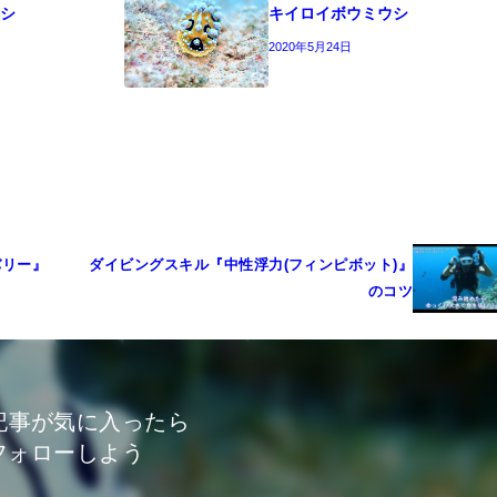
ウシ
キイロイボウミウシ
2020年5月24日
バリー』
ダイビングスキル『中性浮力(フィンピボット)』
のコツ
記事が気に入ったら
フォローしよう