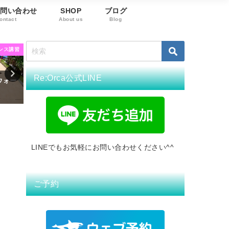
お問い合わせ
SHOP
ブログ
ontact
About us
Blog
ンス講習
PADI アドバンス講習
ダイビングライセン
Re:Orca公式LINE
ングス
PADI アドバンスド・オープ
関西ギャルズのアドバンス
ン・ウォーター・ダイバー講習
習 in恩納村
2020年4月14日
2020年5月4日
LINEでもお気軽にお問い合わせください^^
ご予約