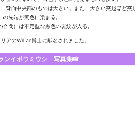
が、背面中央部のものは大きい。また、大きい突起ほど突
の先端が黄色に染まる。
の合間には不定型な黒色の斑紋が入る。
リアのWillan博士に献名されました。
ランイボウミウシ 写真集📸