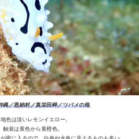
沖縄／恩納村
／真栄田岬／ツバメの根
体地色は淡いレモンイエロー。
触覚は黄色から黄橙色。
点が密に入るので、白色や水色に見えるものも多い。