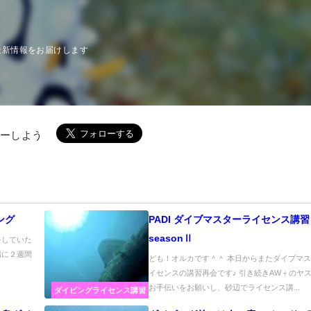
最新情報をお届けします
ローしよう
ング
PADI ダイブマスターライセンス講習
seasonⅡ
をしていた
場に２週間
ども！オルカです＾＾ 本日からまたダイブマ
イセンスの講習再会です♪ 引き続きAW＋のヤ
お手伝いをお願いし、砂辺でライセンス講...
ダイビングライセンス講習