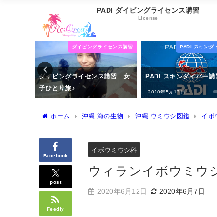
PADI ダイビングライセンス講習
License
イセンス講習
PADI スキンダイバー講習
PADI オープンウ
講習 女
PADI スキンダイバー講習 🔰
沖縄 PADI オープン
ター・ダイバー講習 🔰
2020年5月13日
2020年4月15日
ホーム
沖縄 海の生物
沖縄 ウミウシ図鑑
イボ
イボウミウシ科
Facebook
ウィランイボウミウ
post
2020年6月12日
2020年6月7日
Feedly