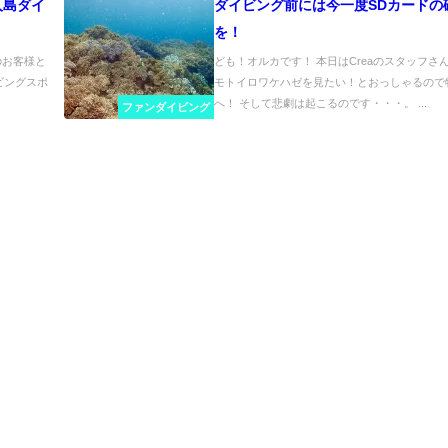
人島ダイ
ダイビング前には今一度SDカードの
を！
のお客様と
ども！オルカです！ 本日はCreaのスタッフさ
ビングスポ
モトイロワケハゼを見たい！とおっしゃるので
へ！ そして悲劇は起こるのです・・・。 ...
ファンダイビング