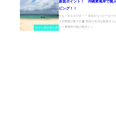
新規ポイント！ 沖縄東海岸で無
ビング！！
ども！オルカです＾＾ 本日からリピーター
３日間海三昧です🏖 初日の今日は新規ダイ
ット東海岸の無人島ポイン...
ファンダイビング