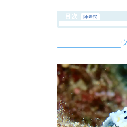
目次
[
非表示
]