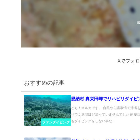
Xでフォ
おすすめの記事
恩納村 真栄田岬でリハビリダイビ
ども！オルカです。 台風やら諸事情で帰省
りで２週間ほど潜っていませんでした😅 夏
もダイビングをしない事な...
ファンダイビング