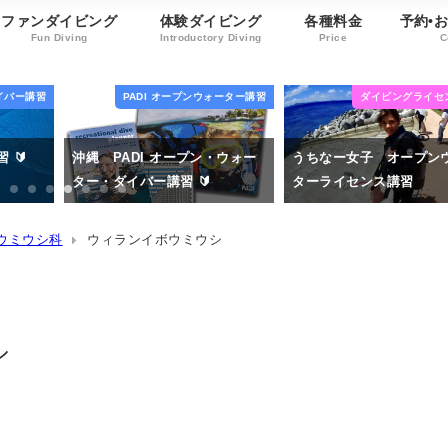
ファンダイビング
体験ダイビング
各種料金
予約•
Fun Diving
Introductory Diving
Price
C
ォーター講習
ダイビングライセンス講習
ダイビングライセ
・ウォー
うちなー女子 オープンウォー
沖縄 恩納村の人気ダイビ
ターライセンス講習
ポットでアドバンス講習
2020年5月12日
2020年5月9日
ウミウシ科
ウィランイボウミウシ
シ