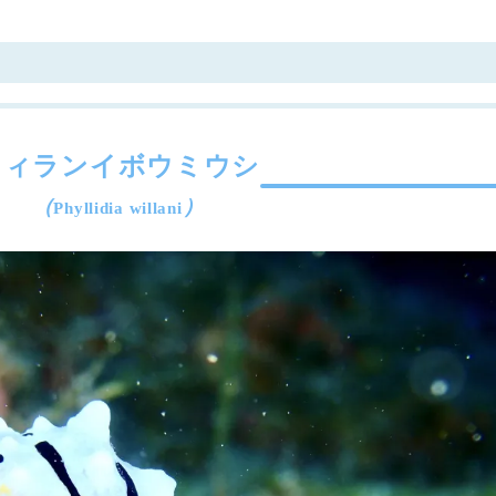
ウィランイボウミウシ
（
）
Phyllidia willani