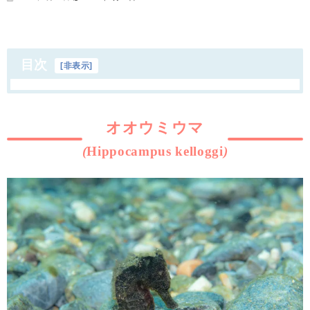
目次
[
非表示
]
オオウミウマ
(
Hippocampus
kelloggi
)