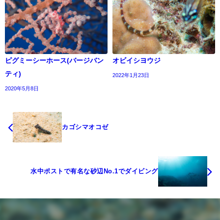
ピグミーシーホース(バージバン
オビイシヨウジ
ティ)
2022年1月23日
2020年5月8日
カゴシマオコゼ
水中ポストで有名な砂辺No.1でダイビング