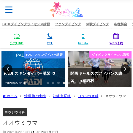
PADI ダイビングライセンス講習
ファンダイビング
体験ダイビング
各種料金
公式LINE
TEL
Mobile
WEB予約
ダイビングライセンス講習
PADI オープンウォーター講習
関西ギャルズのアドバンス講
沖縄 PADI オープン・ウォー
習 in恩納村
ター・ダイバー講習 🔰
2020年5月4日
2020年4月15日
ホーム
沖縄 海の生物
沖縄 魚図鑑
ヨウジウオ科
オオウミウマ
ヨウジウオ科
オオウミウマ
2021年2月13日
2022年1月12日