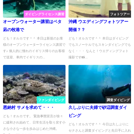
ダイビングライセンス講習
フォトツアー
オープンウォーター講習はベタ
沖縄 ウエディングフォトツアー
凪の牧港で
開催？？
ども！オルカです＾＾ 本日は新規のお客
ども！オルカです＾＾ 本日はダイビング
様のオープンウォーターライセンス講習で
でもスノーケルでもスキンダイビングでも
す♪ 個人的に憧れのイギリス帰りのお客様
なく・・・ なんと！ウエディングフォト
で送迎、車内でイギリスの...
撮影です📸...
ファンダイビング
調査ダイビング
恩納村 サメを求めて・・・
久しぶりに夫婦で砂辺調査ダイ
ビング
ども！オルカです。 緊急事態宣言が徐々
に緩和され始めて、日常生活を取り戻す小
ども！オルカです＾＾ 今日は久しぶりに
さな小さな一歩を歩みはじめた沖縄。
セナさんと調査ダイビングと先日手に入れ