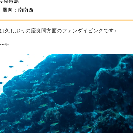
 渡嘉敷島
℃ 風向：南南西
は久しぶりの慶良間方面のファンダイビングです♪
〜✨