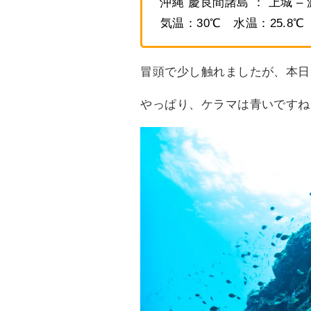
沖縄 慶良間諸島 ： 上城 –
気温：30℃ 水温：25.8
冒頭で少し触れましたが、本日
やっぱり、ケラマは青いですね