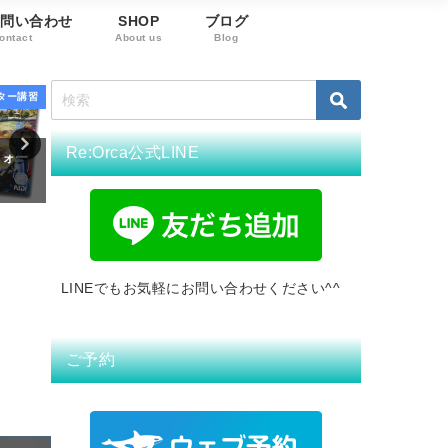
お問い合わせ
SHOP
ブログ
ontact
About us
Blog
ンス講習
ダイビングライセンス講習
ダイビングライセン
Re:Orca公式LINE
ウォー
関西ギャルズのアドバンス講
沖縄 恩納村の人気ダイビ
習 in恩納村
ポットでアドバンス講習
2020年5月4日
2020年5月9日
LINEでもお気軽にお問い合わせください^^
ご予約