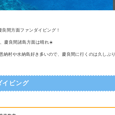
慶良間方面ファンダイビング！
、慶良間諸島方面は晴れ☀️
お客様は恩納村や水納島好き多いので、慶良間に行くのは久しぶ
ダイビング