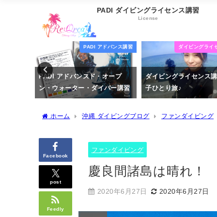
PADI ダイビングライセンス講習
License
アドバンス講習
ダイビングライセンス講習
PADI スキン
オープ
ダイビングライセンス講習 女
PADI スキンダイバー講習
バー講習
子ひとり旅♪
2020年5月13日
2020年5月6日
ホーム
沖縄 ダイビングブログ
ファンダイビング
ファンダイビング
Facebook
慶良間諸島は晴れ！
post
2020年6月27日
2020年6月27日
Feedly