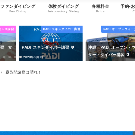
ファンダイビング
体験ダイビング
各種料金
予約•
Fun Diving
Introductory Diving
Price
C
ダイバー講習
PADI オープンウォーター講習
ダイビングライセ
 🔰
沖縄 PADI オープン・ウォー
うちなー女子 オープン
ター・ダイバー講習 🔰
ターライセンス講習
2020年4月15日
2020年5月12日
慶良間諸島は晴れ！