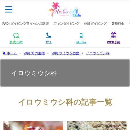
PADI ダイビングライセンス講習
ファンダイビング
体験ダイビング
各種料金
公式LINE
TEL
Mobile
WEB予約
ホーム
沖縄 海の生物
沖縄 ウミウシ図鑑
イロウミウシ科
イロウミウシ科
イロウミウシ科の記事一覧