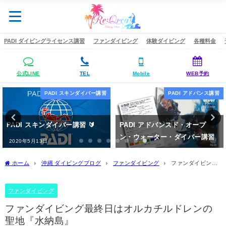
PADI ダイビングライセンス講習
ファンダイビング
体験ダイビング
各種料金
公式LINE
TEL
Mobile
WEB予約
PADI スキンダイバー講習
PADI アドバンス講習
PADI スキンダイバー講習 🔰
PADI アドバンスド・オープ
ン・ウォーター・ダイバー講習
2020年5月13日
2020年4月14日
ホーム
沖縄 ダイビングブログ
ファンダイビング
ファンダイビング
最終日はオルカチルドレンの聖地『水納島』
ファンダイビング
ファンダイビング最終日はオルカチルドレンの
聖地『水納島』