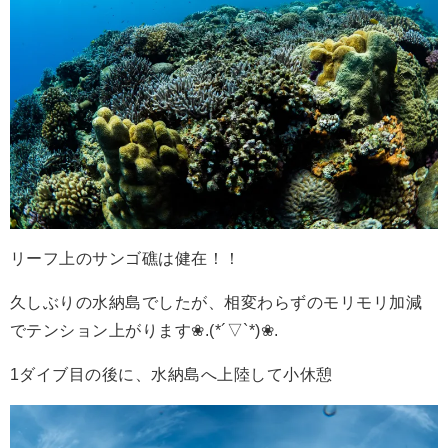
リーフ上のサンゴ礁は健在！！
久しぶりの水納島でしたが、相変わらずのモリモリ加減
でテンション上がります❀.(*´▽`*)❀.
1ダイブ目の後に、水納島へ上陸して小休憩