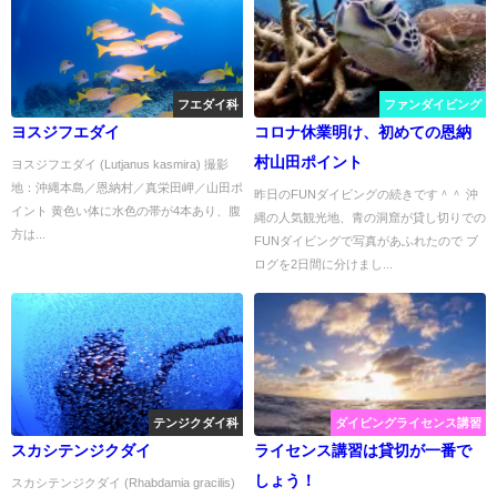
フエダイ科
ファンダイビング
ヨスジフエダイ
コロナ休業明け、初めての恩納
村山田ポイント
ヨスジフエダイ (Lutjanus kasmira) 撮影
地：沖縄本島／恩納村／真栄田岬／山田ポ
昨日のFUNダイビングの続きです＾＾ 沖
イント 黄色い体に水色の帯が4本あり、腹
縄の人気観光地、青の洞窟が貸し切りでの
方は...
FUNダイビングで写真があふれたので ブ
ログを2日間に分けまし...
テンジクダイ科
ダイビングライセンス講習
スカシテンジクダイ
ライセンス講習は貸切が一番で
しょう！
スカシテンジクダイ (Rhabdamia gracilis)