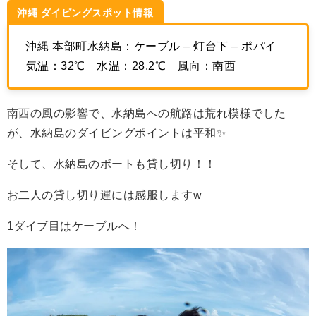
沖縄 ダイビングスポット情報
沖縄 本部町水納島：ケーブル – 灯台下 – ポパイ
気温：
32
℃
水温：
28.2
℃
風向：南西
南西の風の影響で、水納島への航路は荒れ模様でした
が、水納島のダイビングポイントは平和✨
そして、水納島のボートも貸し切り！！
お二人の貸し切り運には感服しますw
1ダイブ目はケーブルへ！