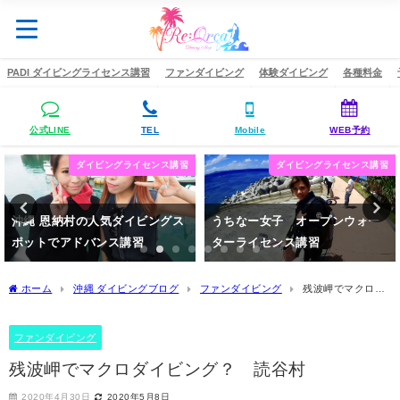
PADI ダイビングライセンス講習
ファンダイビング
体験ダイビング
各種料金
公式LINE
TEL
Mobile
WEB予約
ダイビングライセンス講習
ダイビングスキル
うちなー女子 オープンウォー
沖縄 PADIダイビングライセン
ターライセンス講習
ス講習 OW編
2020年5月12日
2020年6月14日
ホーム
沖縄 ダイビングブログ
ファンダイビング
残波岬でマクロダ
イビング？ 読谷村
ファンダイビング
残波岬でマクロダイビング？ 読谷村
2020年4月30日
2020年5月8日