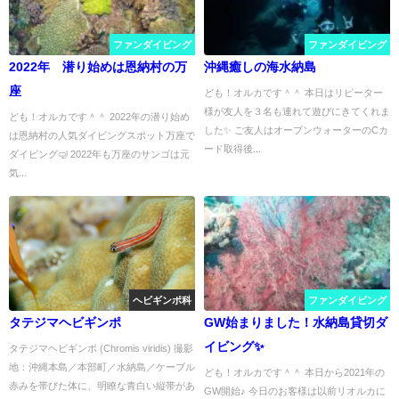
ファンダイビング
ファンダイビング
2022年 潜り始めは恩納村の万
沖縄癒しの海水納島
座
ども！オルカです＾＾ 本日はリピーター
様が友人を３名も連れて遊びにきてくれま
ども！オルカです＾＾ 2022年の潜り始め
した✨ ご友人はオープンウォーターのCカ
は恩納村の人気ダイビングスポット万座で
ード取得後...
ダイビング🤿 2022年も万座のサンゴは元
気...
ヘビギンポ科
ファンダイビング
タテジマヘビギンポ
GW始まりました！水納島貸切ダ
イビング✨
タテジマヘビギンポ (Chromis viridis) 撮影
地：沖縄本島／本部町／水納島／ケーブル
ども！オルカです＾＾ 本日から2021年の
赤みを帯びた体に、明瞭な青白い縦帯があ
GW開始♪ 今日のお客様は以前リオルカに