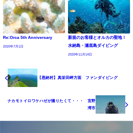
Re:Orca 5th Anniversary
新規のお客様とオルカの聖地！
水納島・瀬底島ダイビング
2020年7月1日
2020年11月14日
【恩納村】真栄田岬方面 ファンダイビング
ナカモトイロワケハゼが撮りたくて・・・ 宜野
湾市