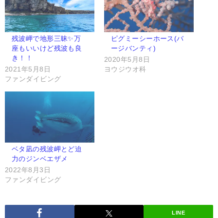
残波岬で地形三昧✨万
ピグミーシーホース(バ
座もいいけど残波も良
ージバンティ)
き！！
2020年5月8日
2021年5月8日
ヨウジウオ科
ファンダイビング
ベタ凪の残波岬とど迫
力のジンベエザメ
2022年8月3日
ファンダイビング
LINE