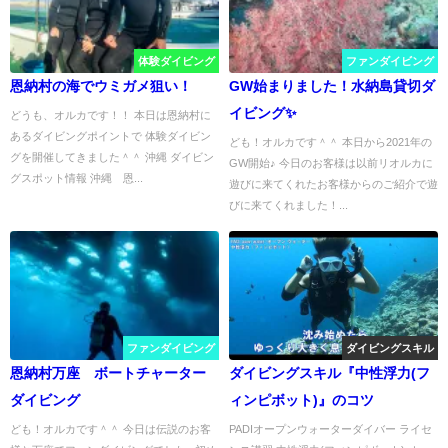
体験ダイビング
ファンダイビング
恩納村の海でウミガメ狙い！
GW始まりました！水納島貸切ダ
イビング✨
どうも、オルカです！！ 本日は恩納村に
あるダイビングポイントで 体験ダイビン
ども！オルカです＾＾ 本日から2021年の
グを開催してきました＾＾ 沖縄 ダイビン
GW開始♪ 今日のお客様は以前リオルカに
グスポット情報 沖縄 恩...
遊びに来てくれたお客様からのご紹介で遊
びに来てくれました！...
ファンダイビング
ダイビングスキル
恩納村万座 ボートチャーター
ダイビングスキル『中性浮力(フ
ダイビング
ィンピボット)』のコツ
ども！オルカです＾＾ 今日は伝説のお客
PADIオープンウォーターダイバー ライセ