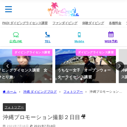
PADI ダイビングライセンス講習
ファンダイビング
体験ダイビング
各種料金
公式LINE
TEL
Mobile
WEB予約
ダイビングライセンス講習
ダイビングスキル
うちなー女子 オープンウォー
沖縄 PADIダイビングライセン
ターライセンス講習
ス講習 OW編
2020年5月12日
2020年6月14日
ホーム
沖縄 ダイビングブログ
フォトツアー
沖縄プロモーション撮
影２日目🎥
フォトツアー
沖縄プロモーション撮影２日目🎥
2021年7月16日
2021年7月18日