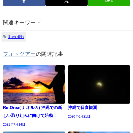
LINE
関連キーワード
動画撮影
フォトツアー
の関連記事
Re:Orca(リ オルカ) 沖縄での新
沖縄で日食観測
しい取り組みに向けて始動！
2020年6月21日
2021年7月14日