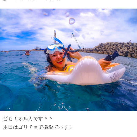
ども！オルカです＾＾
本日はゴリチョで撮影でっす！